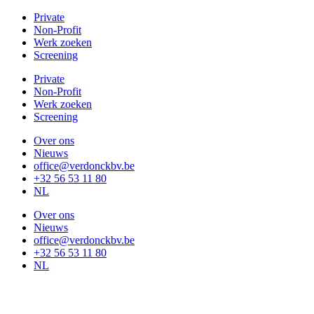
Ga
Private
naar
Non-Profit
de
Werk zoeken
inhoud
Screening
Private
Non-Profit
Werk zoeken
Screening
Over ons
Nieuws
office@verdonckbv.be
+32 56 53 11 80
NL
Over ons
Nieuws
office@verdonckbv.be
+32 56 53 11 80
NL