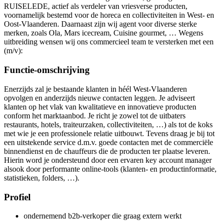
RUISELEDE, actief als verdeler van vriesverse producten,
voornamelijk bestemd voor de horeca en collectiviteiten in West- en
Oost-Vlaanderen. Daarnaast zijn wij agent voor diverse sterke
merken, zoals Ola, Mars icecream, Cuisine gourmet, … Wegens
uitbreiding wensen wij ons commercieel team te versterken met een
(m/v):
Functie-omschrijving
Enerzijds zal je bestaande klanten in héél West-Vlaanderen
opvolgen en anderzijds nieuwe contacten leggen. Je adviseert
klanten op het vlak van kwalitatieve en innovatieve producten
conform het marktaanbod. Je richt je zowel tot de uitbaters
restaurants, hotels, traiteurzaken, collectiviteiten, …) als tot de koks
met wie je een professionele relatie uitbouwt. Tevens draag je bij tot
een uitstekende service d.m.v. goede contacten met de commerciële
binnendienst en de chauffeurs die de producten ter plaatse leveren.
Hierin word je ondersteund door een ervaren key account manager
alsook door performante online-tools (klanten- en productinformatie,
statistieken, folders, …).
Profiel
ondernemend b2b-verkoper die graag extern werkt