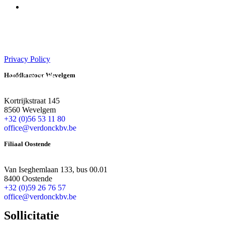
Privacy Policy
Hoofdkantoor Wevelgem
Made by
Spot
Kortrijkstraat 145
8560 Wevelgem
+32 (0)56 53 11 80
office@verdonckbv.be
Filiaal Oostende
Van Iseghemlaan 133, bus 00.01
8400 Oostende
+32 (0)59 26 76 57
office@verdonckbv.be
Sollicitatie