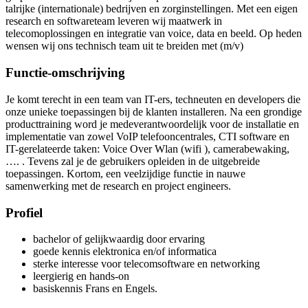
talrijke (internationale) bedrijven en zorginstellingen. Met een eigen
research en softwareteam leveren wij maatwerk in
telecomoplossingen en integratie van voice, data en beeld. Op heden
wensen wij ons technisch team uit te breiden met (m/v)
Functie-omschrijving
Je komt terecht in een team van IT-ers, techneuten en developers die
onze unieke toepassingen bij de klanten installeren. Na een grondige
producttraining word je medeverantwoordelijk voor de installatie en
implementatie van zowel VoIP telefooncentrales, CTI software en
IT-gerelateerde taken: Voice Over Wlan (wifi ), camerabewaking,
…. . Tevens zal je de gebruikers opleiden in de uitgebreide
toepassingen. Kortom, een veelzijdige functie in nauwe
samenwerking met de research en project engineers.
Profiel
bachelor of gelijkwaardig door ervaring
goede kennis elektronica en/of informatica
sterke interesse voor telecomsoftware en networking
leergierig en hands-on
basiskennis Frans en Engels.